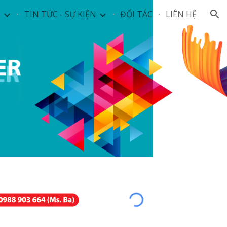
M
TIN TỨC - SỰ KIỆN
ĐỐI TÁC
LIÊN HỆ
ion