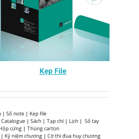
Kẹp File
n
|
Sổ note
|
Kẹp file
|
Catalogue
|
Sách
|
Tạp chí
|
Lịch
|
Sổ tay
Hộp cứng
|
Thùng carton
|
Kỷ niệm chương
|
Cờ thi đua huy chương