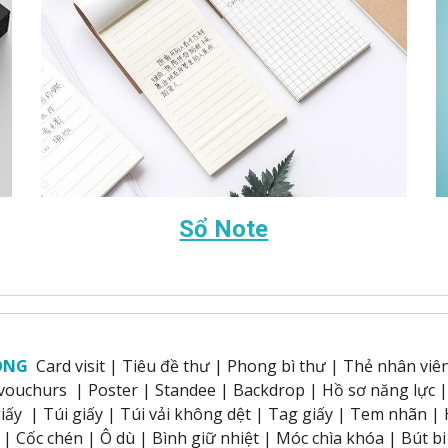
Sổ Note
ÒNG
Card visit
|
Tiêu đề thư
|
Phong bì thư
|
Thẻ nhân viê
 vouchurs
|
Poster
|
Standee
|
Backdrop
|
Hồ sơ năng lực
iấy
|
Túi giấy
|
Túi vải không dệt
|
Tag giấy
|
Tem nhãn
|
|
Cốc chén
|
Ô dù
|
Bình giữ nhiệt
|
Móc chìa khóa
|
Bút bi